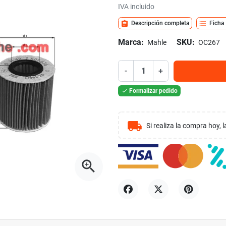
IVA incluido
assignment
format_list_bulleted
Descripción completa
Ficha
Marca:
SKU:
Mahle
OC267
-
+
Formalizar pedido

local_shipping
Si realiza la compra hoy,
zoom_in
Compartir
Tuitear
Pinterest