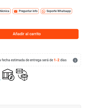
mail
 técnica
Preguntar info
Soporte Whatsapp
Añadir al carrito
info
1-2
 la fecha estimada de entrega será de
días