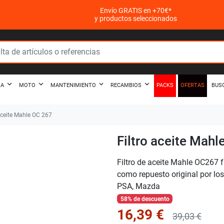
Envío GRATIS en +70€*
y productos seleccionados
PACKS
OFERTAS
ZA
MOTO
MANTENIMIENTO
RECAMBIOS
BUS
aceite Mahle OC 267
Filtro aceite Mahl
Filtro de aceite Mahle OC267 f
como repuesto original por l
PSA, Mazda
58% de descuento
16,39 €
39,03 €