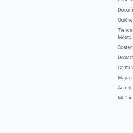
Docume
Quiéne
Tienda
Móstol
Sosteni
Declara
Contác
Mapa de
Autent
Mi Cue