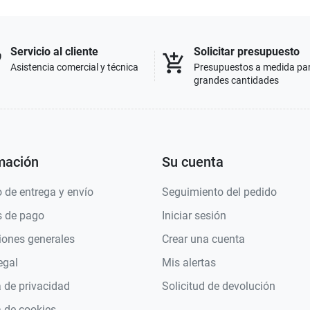
Servicio al cliente
Solicitar presupuesto
p
add_shopping_cart
Asistencia comercial y técnica
Presupuestos a medida pa
grandes cantidades
mación
Su cuenta
 de entrega y envío
Seguimiento del pedido
 de pago
Iniciar sesión
iones generales
Crear una cuenta
egal
Mis alertas
a de privacidad
Solicitud de devolución
a de cookies