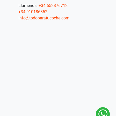
Llámenos:
+34 652876712
+34 910186852
info@todoparatucoche.com