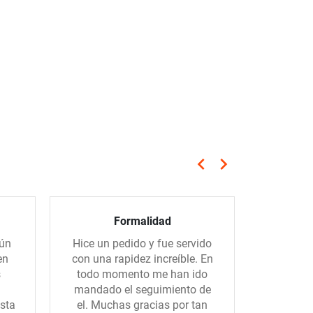
keyboard_arrow_left
keyboard_arrow_right
Anterior
Siguiente
Formalidad
Servicio
gún
Hice un pedido y fue servido
El sum
en
con una rapidez increíble. En
rápido, e
s
todo momento me han ido
los por
mandado el seguimiento de
sta
el. Muchas gracias por tan