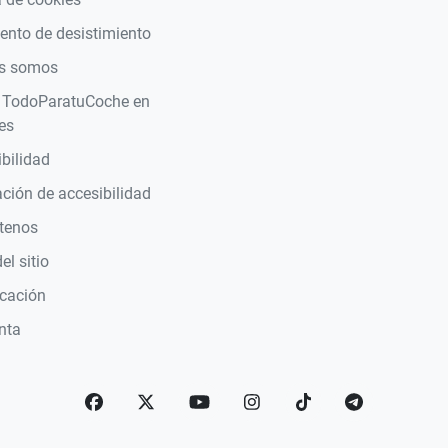
nto de desistimiento
s somos
 TodoParatuCoche en
es
bilidad
ción de accesibilidad
tenos
l sitio
icación
nta
Facebook
Twitter
YouTube
Instagram
TikTok
telegram