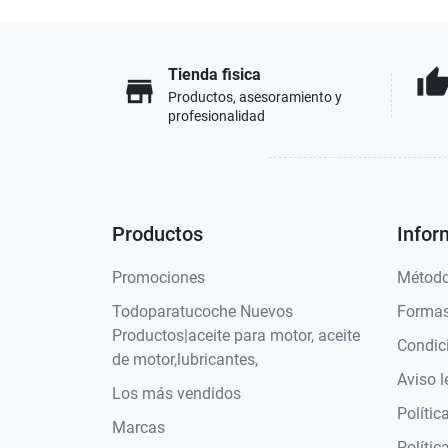
Tienda fisica
thumb_u
store
Productos, asesoramiento y
profesionalidad
Productos
Infor
Promociones
Método
Todoparatucoche Nuevos
Formas
Productos|aceite para motor, aceite
Condic
de motor,lubricantes,
Aviso l
Los más vendidos
Polític
Marcas
Polític