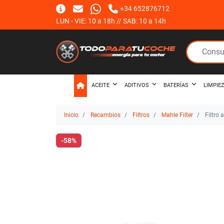
+34 652876712
LUN - VIE: 10 a 18h // SAB: 10 a 14h
ACEITE
ADITIVOS
BATERÍAS
LIMPIE
Inicio
Recambios
Filtros
Mahle Filter
Filtro 
-58%