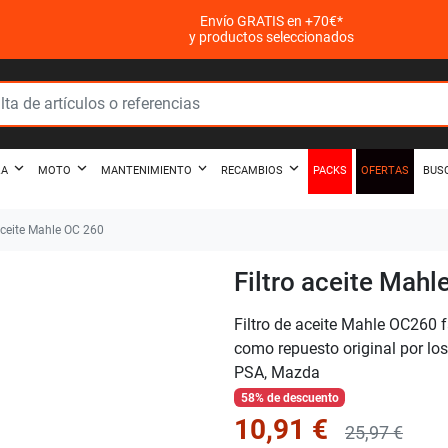
Envío GRATIS en +70€*
y productos seleccionados
PACKS
OFERTAS
ZA
MOTO
MANTENIMIENTO
RECAMBIOS
BUS
aceite Mahle OC 260
Filtro aceite Mahl
Filtro de aceite Mahle OC260 f
como repuesto original por l
PSA, Mazda
58% de descuento
10,91 €
25,97 €