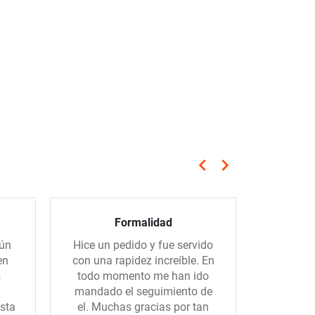
keyboard_arrow_left
keyboard_arrow_right
Anterior
Siguiente
Formalidad
Servicio
gún
Hice un pedido y fue servido
El sum
en
con una rapidez increíble. En
rápido, e
s
todo momento me han ido
los por
mandado el seguimiento de
sta
el. Muchas gracias por tan