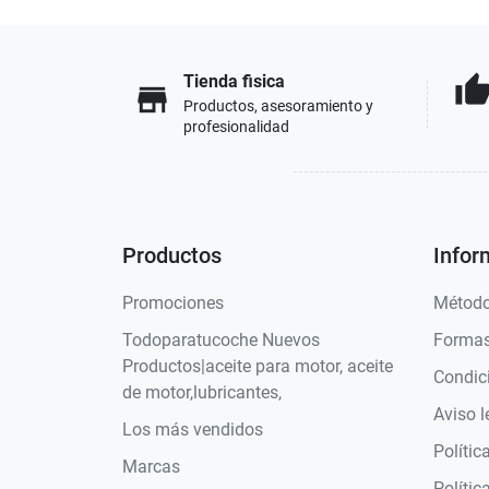
Tienda fisica
thumb_u
store
Productos, asesoramiento y
profesionalidad
Productos
Infor
Promociones
Método
Todoparatucoche Nuevos
Formas
Productos|aceite para motor, aceite
Condic
de motor,lubricantes,
Aviso l
Los más vendidos
Polític
Marcas
Polític