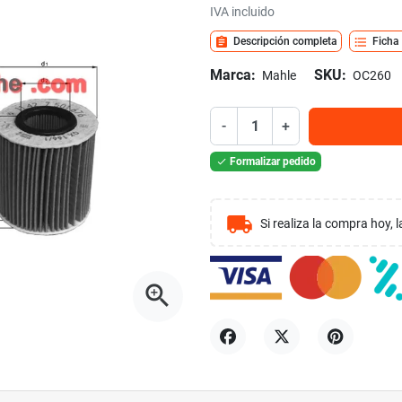
IVA incluido
assignment
format_list_bulleted
Descripción completa
Ficha
Marca:
SKU:
Mahle
OC260
-
+
Formalizar pedido

local_shipping
Si realiza la compra hoy,
zoom_in
Compartir
Tuitear
Pinterest