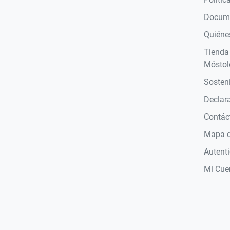
Docume
Quiéne
Tienda
Móstol
Sosteni
Declara
Contác
Mapa de
Autent
Mi Cue