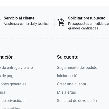
Servicio al cliente
Solicitar presupuesto
p
add_shopping_cart
Asistencia comercial y técnica
Presupuestos a medida pa
grandes cantidades
mación
Su cuenta
 de entrega y envío
Seguimiento del pedido
 de pago
Iniciar sesión
iones generales
Crear una cuenta
egal
Mis alertas
a de privacidad
Solicitud de devolución
a de cookies