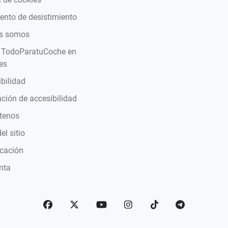
nto de desistimiento
s somos
 TodoParatuCoche en
es
bilidad
ción de accesibilidad
tenos
l sitio
icación
nta
Facebook
Twitter
YouTube
Instagram
TikTok
telegram