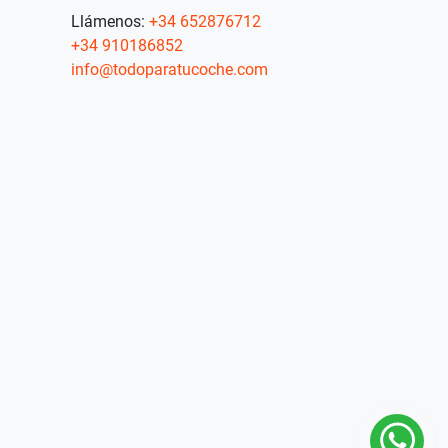
Llámenos:
+34 652876712
+34 910186852
info@todoparatucoche.com