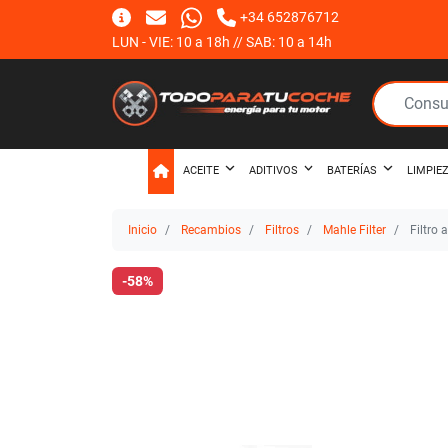
+34 652876712
LUN - VIE: 10 a 18h // SAB: 10 a 14h
ACEITE
ADITIVOS
BATERÍAS
LIMPIE
Inicio
Recambios
Filtros
Mahle Filter
Filtro 
-58%