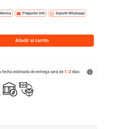
mail
 técnica
Preguntar info
Soporte Whatsapp
Añadir al carrito
info
1-2
 la fecha estimada de entrega será de
días