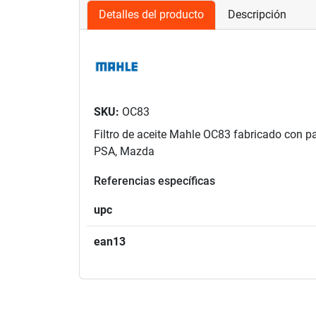
Detalles del producto
Descripción
SKU:
OC83
Filtro de aceite Mahle OC83 fabricado con pa
PSA, Mazda
Referencias específicas
upc
ean13