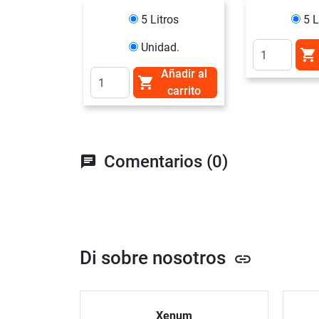
5 Litros
5 L
Unidad.

Añadir al

carrito
Comentarios (0)
chat
Di sobre nosotros
link
Xenum