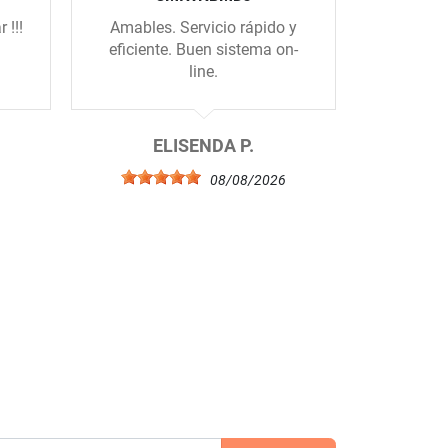
 !!!
Amables. Servicio rápido y
A excepc
eficiente. Buen sistema on-
reparto,
line.
el domici
al tim
pe
ELISENDA P.
6
08/08/2026