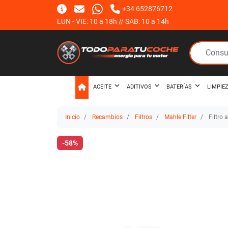
+34 652876712
LUN - VIE: 10 a 18h // SAB: 10 a 14h
ACEITE
ADITIVOS
BATERÍAS
LIMPIE
Inicio
Recambios
Filtros
Mahle Filter
Filtro 
-58%