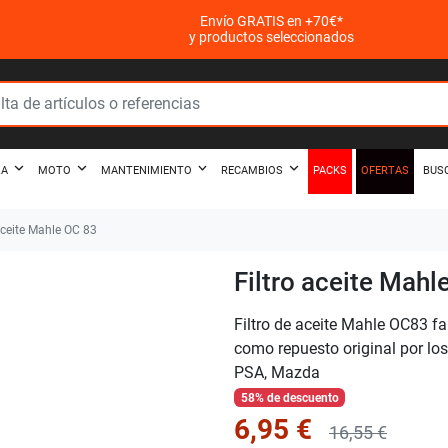
Envío GRATIS en +70€*
y productos seleccionados
PACKS
OFERTAS
ZA
MOTO
MANTENIMIENTO
RECAMBIOS
BUS
aceite Mahle OC 83
Filtro aceite Mahl
Filtro de aceite Mahle OC83 fa
como repuesto original por l
PSA, Mazda
58% de descuento
6,95 €
16,55 €