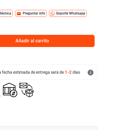
mail
 técnica
Preguntar info
Soporte Whatsapp
Añadir al carrito
info
1-2
 la fecha estimada de entrega será de
días