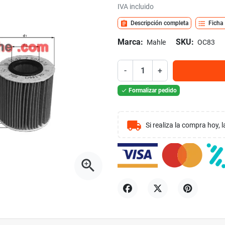
IVA incluido
assignment
format_list_bulleted
Descripción completa
Ficha
Marca:
SKU:
Mahle
OC83
-
+
Formalizar pedido

local_shipping
Si realiza la compra hoy,
zoom_in
Compartir
Tuitear
Pinterest