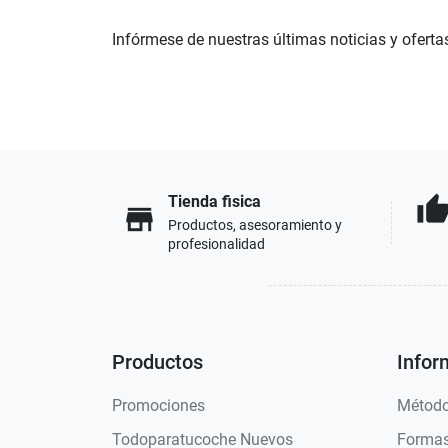
Infórmese de nuestras últimas noticias y oferta
Tienda fisica
thumb_u
store
Productos, asesoramiento y
profesionalidad
Productos
Infor
Promociones
Método
Todoparatucoche Nuevos
Formas