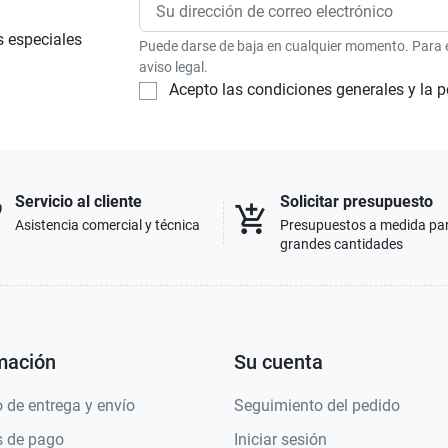
s especiales
Puede darse de baja en cualquier momento. Para el
aviso legal.
Acepto las condiciones generales y la p
Servicio al cliente
Solicitar presupuesto
p
add_shopping_cart
Asistencia comercial y técnica
Presupuestos a medida pa
grandes cantidades
mación
Su cuenta
 de entrega y envío
Seguimiento del pedido
 de pago
Iniciar sesión