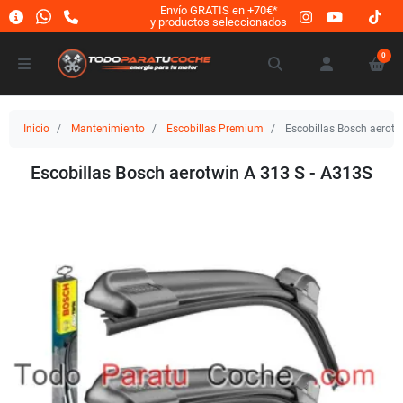
Envío GRATIS en +70€*
y productos seleccionados
0
Inicio
Mantenimiento
Escobillas Premium
Escobillas Bosch aerotw
Escobillas Bosch aerotwin A 313 S - A313S