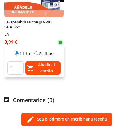
Lavaparabrisas con ¡¡ENVÍO
GRATIS!!
LIV
3,99 €
1 Litro
5 Litros
Añadir al

carrito
chat
Comentarios (0)
edit
Sea el primero en escribir una reseña