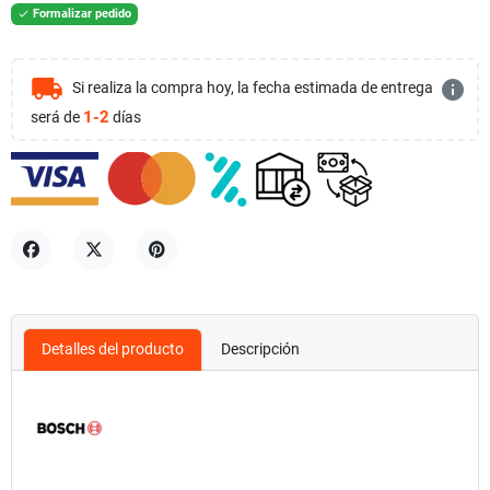
Formalizar pedido

local_shipping
info
Si realiza la compra hoy, la fecha estimada de entrega
1-2
será de
días
Compartir
Tuitear
Pinterest
Detalles del producto
Descripción