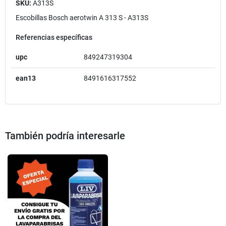
SKU:
A313S
Escobillas Bosch aerotwin A 313 S - A313S
Referencias específicas
upc
849247319304
ean13
8491616317552
También podría interesarle