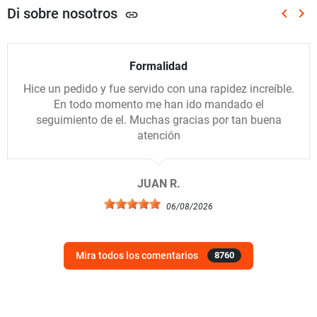
Di sobre nosotros
keyboard_arrow_left
keyboard_arrow_right
link
Anterio
Sig
Formalidad
Hice un pedido y fue servido con una rapidez increíble.
En todo momento me han ido mandado el
seguimiento de el. Muchas gracias por tan buena
atención
JUAN R.
06/08/2026
Mira todos los comentarios
8760