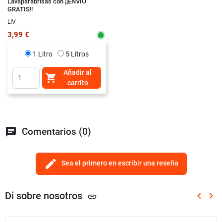
Lavaparabrisas con ¡¡ENVÍO
GRATIS!!
LIV
3,99 €
1 Litro
5 Litros
Añadir al

carrito
chat
Comentarios (0)
edit
Sea el primero en escribir una reseña
Di sobre nosotros
keyboard_arrow_left
keyboard_arrow_right
link
Anterio
Sig