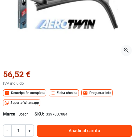
zoom_in
56,52 €
IVA incluido
assignment
format_list_bulleted
mail
Descripción completa
Ficha técnica
Preguntar info
Soporte Whatsapp
Marca:
SKU:
Bosch
3397007084
-
+
Añadir al carrito