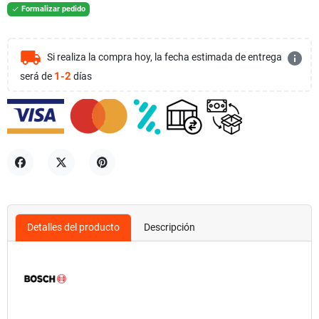
Formalizar pedido

local_shipping
info
Si realiza la compra hoy, la fecha estimada de entrega
1-2
será de
días
Compartir
Tuitear
Pinterest
Detalles del producto
Descripción