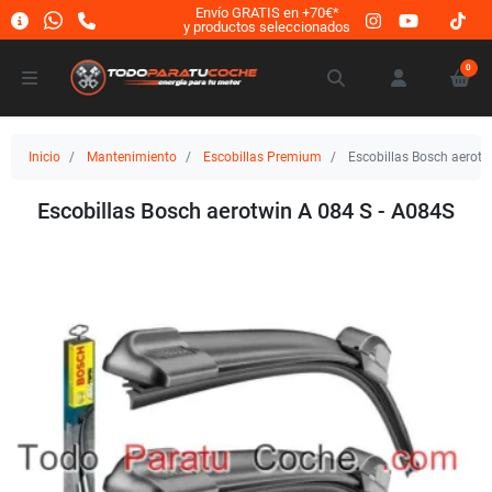
Envío GRATIS en +70€*
y productos seleccionados
0
Inicio
Mantenimiento
Escobillas Premium
Escobillas Bosch aerotw
Escobillas Bosch aerotwin A 084 S - A084S