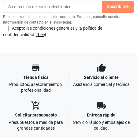
Puede darse de baja en cualquier momento. Para ello, consulte nuestra
información de contacto en el aviso legal.
Acepto las condiciones generales y la política de
confidencialidad.
(Lee)
store
thumb_up
Tienda fisica
Servicio al cliente
Productos, asesoramiento y
Asistencia comercial y técnica
profesionalidad
add_shopping_cart
local_shipping
Solicitar presupuesto
Entrega rápida
Presupuestos a medida para
Servicio rápido y embalajes de
grandes cantidades
calidad.