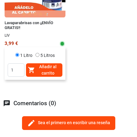
Lavaparabrisas con ¡¡ENVÍO
GRATIS!!
LIV
3,99 €
1 Litro
5 Litros
Añadir al

carrito
chat
Comentarios (0)
edit
Sea el primero en escribir una reseña