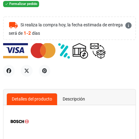
Formalizar pedido

local_shipping
info
Si realiza la compra hoy, la fecha estimada de entrega
1-2
será de
días
Compartir
Tuitear
Pinterest
Detalles del producto
Descripción