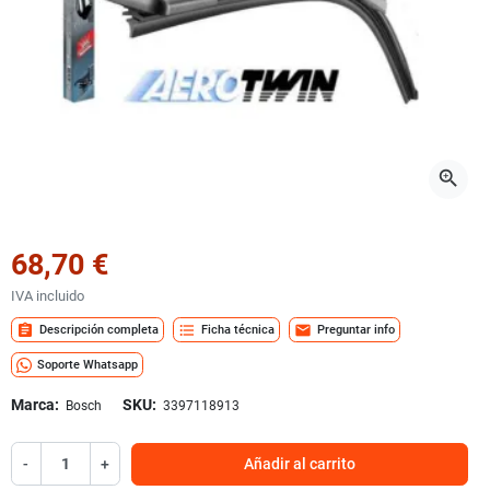
zoom_in
68,70 €
IVA incluido
assignment
format_list_bulleted
mail
Descripción completa
Ficha técnica
Preguntar info
Soporte Whatsapp
Marca:
SKU:
Bosch
3397118913
-
+
Añadir al carrito