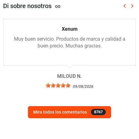
Di sobre nosotros
keyboard_arrow_left
keyboard_arrow_right
link
Anterio
Sig
Xenum
Muy buen servicio. Productos de marca y calidad a
buen precio. Muchas gracias.
MILOUD N.
09/08/2026
Mira todos los comentarios
8767