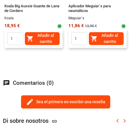
Koala Big Aussie Guante de Lana
Aplicador Meguiar´s para
de Cordero
neumáticos
Koala
Meguiar´s
18,95 €
11,86 €
13,95 €
Añadir al
Añadir al


carrito
carrito
chat
Comentarios (0)
edit
Sea el primero en escribir una reseña
Di sobre nosotros
keyboard_arrow_left
keyboard_arrow_right
link
Anterio
Sig