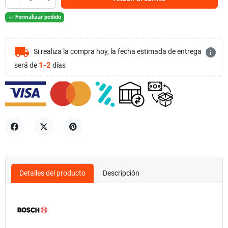
Formalizar pedido

local_shipping
info
Si realiza la compra hoy, la fecha estimada de entrega
1-2
será de
días
Compartir
Tuitear
Pinterest
Detalles del producto
Descripción