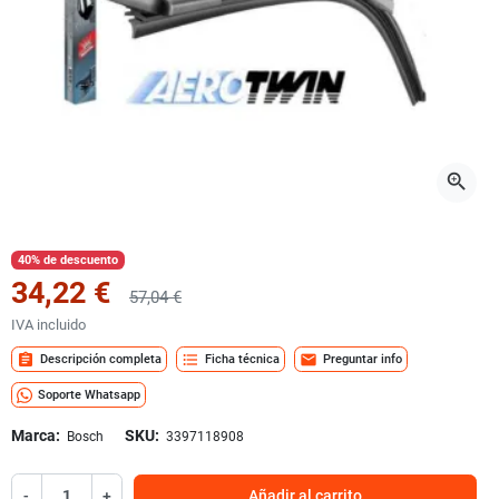
zoom_in
40% de descuento
34,22 €
57,04 €
IVA incluido
assignment
format_list_bulleted
mail
Descripción completa
Ficha técnica
Preguntar info
Soporte Whatsapp
Marca:
SKU:
Bosch
3397118908
-
+
Añadir al carrito