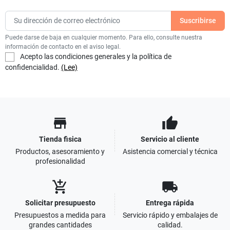
Puede darse de baja en cualquier momento. Para ello, consulte nuestra
información de contacto en el aviso legal.
Acepto las condiciones generales y la política de
confidencialidad.
(Lee)
store
thumb_up
Tienda fisica
Servicio al cliente
Productos, asesoramiento y
Asistencia comercial y técnica
profesionalidad
add_shopping_cart
local_shipping
Solicitar presupuesto
Entrega rápida
Presupuestos a medida para
Servicio rápido y embalajes de
grandes cantidades
calidad.