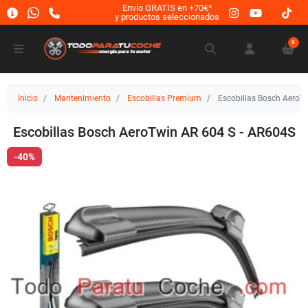
Envío GRATIS en +70€*
y productos seleccionados
0
Inicio
Mantenimiento
Escobillas Premium
Escobillas Bosch AeroT
Escobillas Bosch AeroTwin AR 604 S - AR604S
-40%