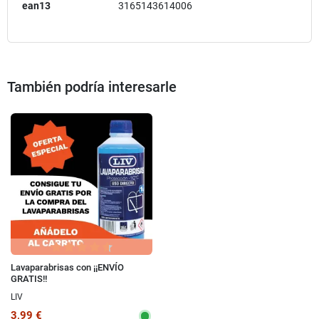
ean13
3165143614006
También podría interesarle
Lavaparabrisas con ¡¡ENVÍO
GRATIS!!
LIV
3,99 €