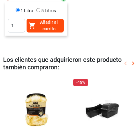
1 Litro
5 Litros
Añadir al

carrito
Los clientes que adquirieron este producto
keyboard_arrow_left
keyboard_arrow_right
también compraron:
Anterio
Sig
-15%