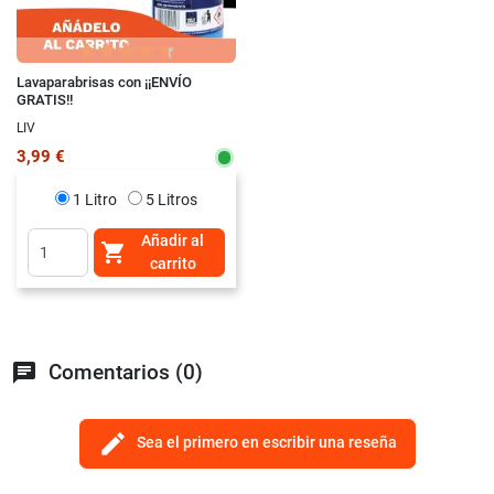
Lavaparabrisas con ¡¡ENVÍO
GRATIS!!
LIV
3,99 €
1 Litro
5 Litros
Añadir al

carrito
chat
Comentarios (0)
edit
Sea el primero en escribir una reseña