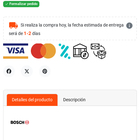
Formalizar pedido

local_shipping
info
Si realiza la compra hoy, la fecha estimada de entrega
1-2
será de
días
Compartir
Tuitear
Pinterest
Detalles del producto
Descripción