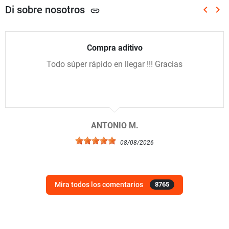
Di sobre nosotros
keyboard_arrow_left
keyboard_arrow_right
link
Anterio
Sig
Compra aditivo
Todo súper rápido en llegar !!! Gracias
ANTONIO M.
08/08/2026
Mira todos los comentarios
8765