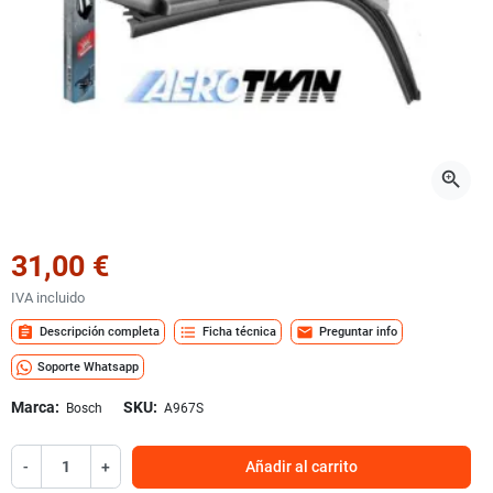
zoom_in
31,00 €
IVA incluido
assignment
format_list_bulleted
mail
Descripción completa
Ficha técnica
Preguntar info
Soporte Whatsapp
Marca:
SKU:
Bosch
A967S
-
+
Añadir al carrito