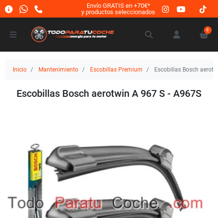
Envío GRATIS en +70€*
y productos seleccionados
0
Inicio
Mantenimiento
Escobillas Premium
Escobillas Bosch aerotw
Escobillas Bosch aerotwin A 967 S - A967S