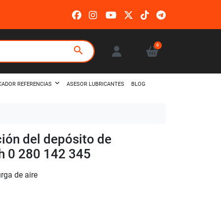
0
search
ASESOR LUBRICANTES
BLOG
CADOR REFERENCIAS
ción del depósito de
h 0 280 142 345
urga de aire