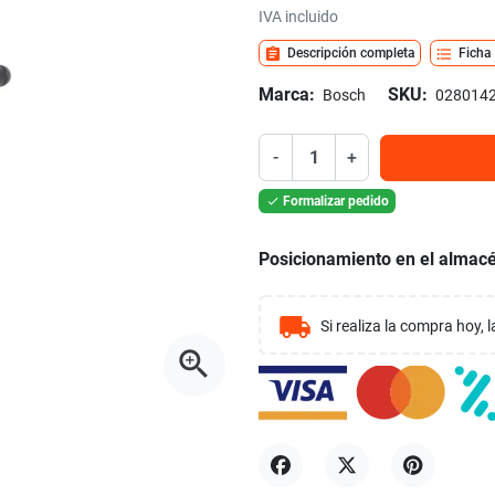
IVA incluido
assignment
format_list_bulleted
Descripción completa
Ficha
Marca:
SKU:
Bosch
028014
-
+
Formalizar pedido

Posicionamiento en el almacé
local_shipping
Si realiza la compra hoy,
zoom_in
Compartir
Tuitear
Pinterest