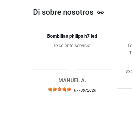
Di sobre nosotros
link
Bombillas philips h7 led
Excelente servicio
To
m
ex
MANUEL A.
07/08/2026