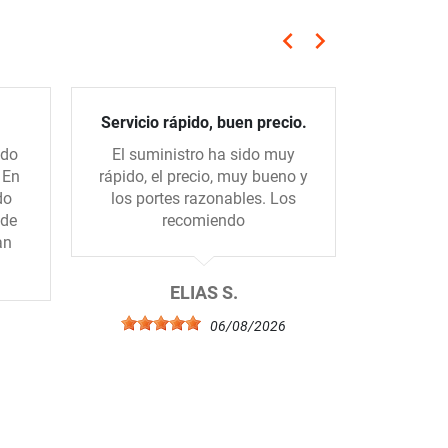
keyboard_arrow_left
keyboard_arrow_right
Anterior
Siguiente
Servicio rápido, buen precio.
P
ido
El suministro ha sido muy
La prime
 En
rápido, el precio, muy bueno y
la tienda
do
los portes razonables. Los
realme
 de
recomiendo
prep
an
importan
ELIAS S.
06/08/2026
A
6