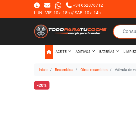
+34 652876712
LUN - VIE: 10 a 18h // SAB: 10 a 14h
ACEITE
ADITIVOS
BATERÍAS
LIMPIE
Inicio
Recambios
Otros recambios
Válvula de v
-20%