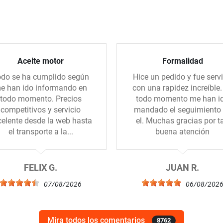
Aceite motor
Formalidad
do se ha cumplido según
Hice un pedido y fue serv
e han ido informando en
con una rapidez increíble.
todo momento. Precios
todo momento me han i
competitivos y servicio
mandado el seguimiento
celente desde la web hasta
el. Muchas gracias por t
el transporte a la...
buena atención
FELIX G.
JUAN R.
07/08/2026
06/08/202
Mira todos los comentarios
8762