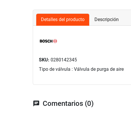
Detalles del producto
Descripción
SKU:
0280142345
Tipo de válvula : Válvula de purga de aire
Comentarios (0)
chat