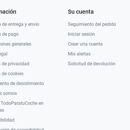
mación
Su cuenta
 de entrega y envío
Seguimiento del pedido
 de pago
Iniciar sesión
iones generales
Crear una cuenta
egal
Mis alertas
a de privacidad
Solicitud de devolución
a de cookies
nto de desistimiento
s somos
 TodoParatuCoche en
es
bilidad
ción de accesibilidad