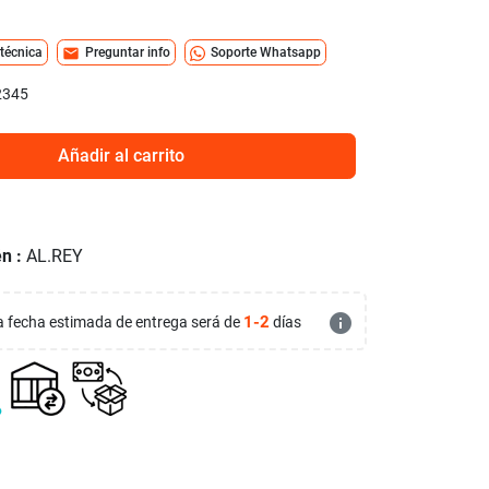
mail
 técnica
Preguntar info
Soporte Whatsapp
2345
Añadir al carrito
n :
AL.REY
info
1-2
 la fecha estimada de entrega será de
días