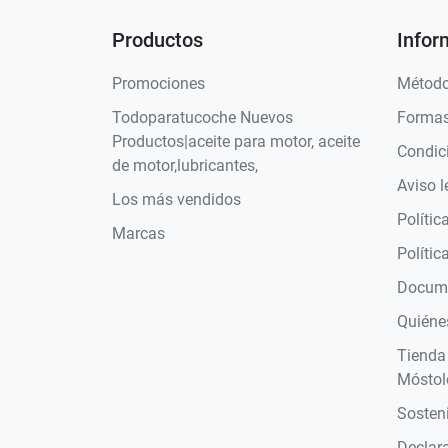
Productos
Infor
Promociones
Método
Todoparatucoche Nuevos
Formas
Productos|aceite para motor, aceite
Condic
de motor,lubricantes,
Aviso l
Los más vendidos
Polític
Marcas
Polític
Docume
Quiéne
Tienda
Móstol
Sosteni
Declara