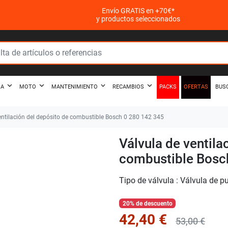
Envío GRATIS en +70€*
y productos seleccionados
PACKS
OFERTAS
ZA
MOTO
MANTENIMIENTO
RECAMBIOS
BUS
entilación del depósito de combustible Bosch 0 280 142 345
Válvula de ventila
combustible Bosc
Tipo de válvula : Válvula de p
20% de descuento
42,40 €
53,00 €